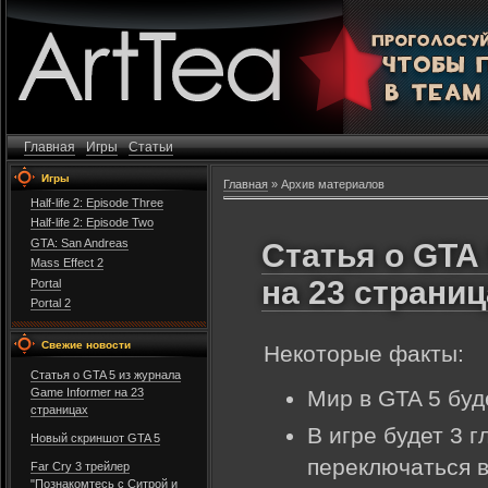
Главная
Игры
Статьи
Игры
Главная
»
Архив материалов
Half-life 2: Episode Three
Half-life 2: Episode Two
GTA: San Andreas
Статья о GTA 
Mass Effect 2
на 23 страни
Portal
Portal 2
Свежие новости
Некоторые факты:
Статья о GTA 5 из журнала
Game Informer на 23
Мир в GTA 5 бу
страницах
В игре будет 3 
Новый скриншот GTA 5
переключаться 
Far Cry 3 трейлер
"Познакомтесь с Cитрой и