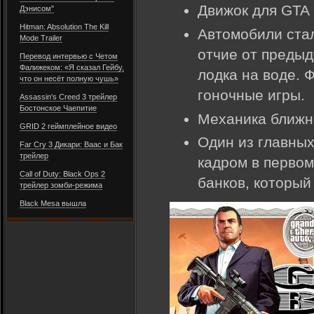
Движок для GTA
Дэнисом"
Hitman: Absolution The Kill
Автомобили стал
Mode Trailer
отчие от предыд
Перевод интервью с Четом
Фалижеком: «Я сказал Гейбу,
лодка на воде. 
что он несёт полную чушь»
гоночные игры.
Assassin's Creed 3 трейлер
Бостонское Чаепитие
Механика ближн
GRID 2 геймплейное видео
Один из главных
Far Cry 3 Дикари: Ваас и Бак
трейлер
кадром в первом
Call of Duty: Black Ops 2
банков, который
трейлер зомби-режима
Black Mesa вышла