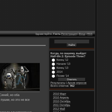
Здравствуйте,
Гость
Регистрация
|
Вход
|
RSS
Когда, по вашему, выйдет
Half-life 2: Episode Three?
Конец '12
Начало '13
Конец '13
2014
Позже '14
Результаты
|
Архив опросов
Всего ответов:
962
2010 Март
Синий, но оба
2010 Апрель
ушки, но это не все
2010 Октябрь
2011 Октябрь
2012 Май