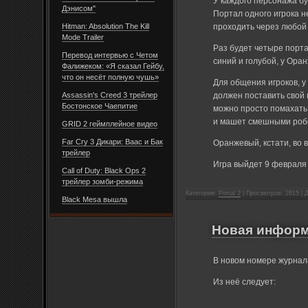
У каждого персонажа бу
Дэнисом"
Портал одного игрока н
Hitman: Absolution The Kill
проходить через любой
Mode Trailer
Раз будет четыре порта
Перевод интервью с Четом
синий и голубой, у Ора
Фалижеком: «Я сказал Гейбу,
что он несёт полную чушь»
Для общения игроков, у
Assassin's Creed 3 трейлер
должен поставить свой 
Бостонское Чаепитие
можно просто помахать 
и машет смешными робо
GRID 2 геймплейное видео
Far Cry 3 Дикари: Ваас и Бак
Оранжевый, кстати, во 
трейлер
Игра выйдет
9 февраля 
Call of Duty: Black Ops 2
трейлер зомби-режима
Категория:
Portal 2
| Просмотров: 2815 |
Black Mesa вышла
Новая информа
В новом номере журна
Из неё следует: