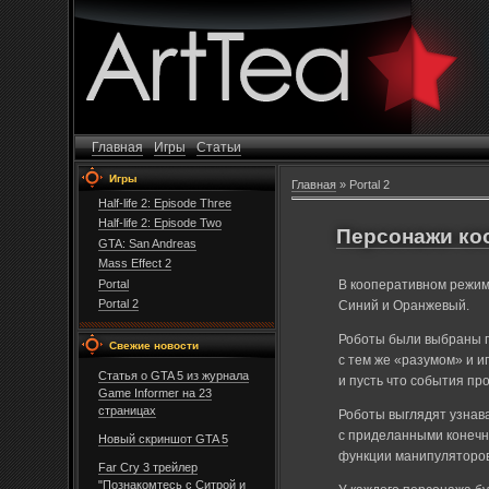
Главная
Игры
Статьи
Игры
Главная
»
Portal 2
Half-life 2: Episode Three
Half-life 2: Episode Two
Персонажи коо
GTA: San Andreas
Mass Effect 2
Portal
В кооперативном режим
Portal 2
Синий и Оранжевый.
Роботы были выбраны по
Свежие новости
с тем же «разумом» и 
Статья о GTA 5 из журнала
и пусть что события пр
Game Informer на 23
страницах
Роботы выглядят узнав
с приделанными конечн
Новый скриншот GTA 5
функции манипуляторов
Far Cry 3 трейлер
"Познакомтесь с Cитрой и