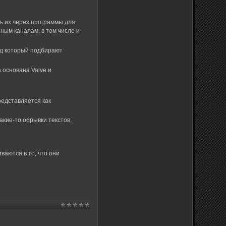
ть их через программы для
ным каналам, в том числе и
од который подбирают
 основана Valve и
редставляется как
кие-то обрывки текстов;
ваются в то, что они