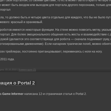
дет свой порталган, со своими цветами, то есть может быть открыто четыре
е может быть входом или выходом для портала другого персонажа, только для
 портал
ла, то должно быть и четыре цвета отдельно для каждого, что бы не было пут
нжевого: красный и оранжевый.
 роботов имеются некоторые функции. На стене можно повесить метку, указы
портал. Для более эмоционального общения есть жесты и взаимодействие с 
рукой (делается это соответствующе для робота — сначала поднимает руку,
тизированными движениями). Если напарник трагически погиб, можно обнять
всех трейлерах, постоянно пританцовывает, переминаясь с ноги на ногу.
2011 года.
Дата:
05.10.2010
|
Комментарии (0)
ция о Portal 2
ла
Game Informer
написана
12-
и страничная статья о Portal 2.