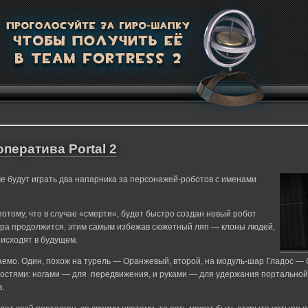
ператива Portal 2
е будут играть два напарника за персонажей-роботов с именами
тому, что в случае «смерти», будет быстро создан новый робот
игра продолжится, этим самым избежав сюжетный ляп — клоны людей,
оисходят в будущем.
аемо. Один
,
похож на турель — Оранжевый, второй
,
на модуль-шар Гладос — 
остями: ногами — для передвижения, и руками — для удержания портальной п
.