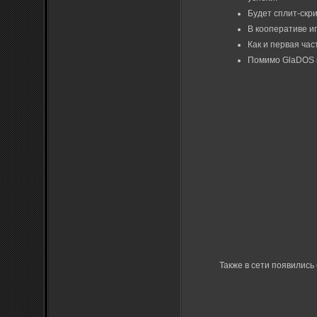
Будет сплит-скри
В кооперативе и
Как и первая час
Помимо GlaDOS
Также в сети появились