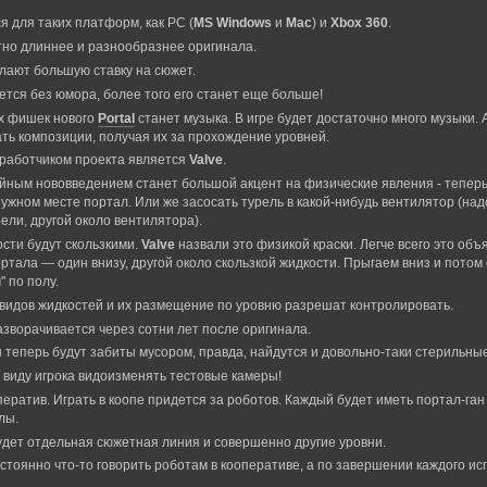
я для таких платформ, как РС (
MS Windows
и
Mac
) и
Xbox 360
.
тно длиннее и разнообразнее оригинала.
лают большую ставку на сюжет.
ется без юмора, более того его станет еще больше!
х фишек нового
Portal
станет музыка. В игре будет достаточно много музыки. 
ть композиции, получая их за прохождение уровней.
работчиком проекта является
Valve
.
ным нововведением станет большой акцент на физические явления - теперь
нужном месте портал. Или же засосать турель в какой-нибудь вентилятор (над
ели, другой около вентилятора).
сти будут скользкими.
Valve
назвали это физикой краски. Легче всего это об
ортала — один внизу, другой около скользкой жидкости. Прыгаем вниз и потом
 по полу.
 видов жидкостей и их размещение по уровню разрешат контролировать.
азворачивается через сотни лет после оригинала.
 теперь будут забиты мусором, правда, найдутся и довольно-таки стерильны
 виду игрока видоизменять тестовые камеры!
ператив. Играть в коопе придется за роботов. Каждый будет иметь портал-га
лы.
удет отдельная сюжетная линия и совершенно другие уровни.
стоянно что-то говорить роботам в кооперативе, а по завершении каждого и