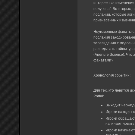
интересные изменения в
получена". Во-вторых, 
посланий, которые акт
привнесённых изменен
Неугомонные фанаты с 
послания закодированн
телевидения с медленн
разгадывать тайны: ур
(Aperture Science). Чт
фанатами?
Хронология событий:
Для тех, кто ленится и
Portal:
Выходит неожида
Игроки находят 
Игроки обращают 
начинает ловить 
Игроки начинают