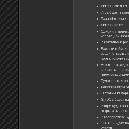
Portal 2
создаетс
Игра будет заме
Разработчики де
Portal 2
не остан
Одной из главны
коллекционирова
Издателем и раз
Важным геймплей
водой, открыв в 
портал около тур
Некоторые жидко
создается два п
"проскальзываем"
Будет несколько
Действие игры р
Тестовые камеры
GlaDOS будет на
В игре будет коо
открывать порта
В кооперативе б
GlaDOS будет по
успехи.