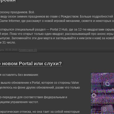
езону праздников. Всё.
 виду сезон зимних праздников во главе с Рождеством. Больше подробностей 
ame Informer, где расскажут о новой игровой механике, сюжете и некоторых 
 открылся специальный раздел — Portal 2 Hub, где за 12-тю квадратами скрыв
игре. Пока что открыт только один квадрат, рассказывающий про анонс игры
ыпуске. Запоминайте эти дни марта и заглядывайте к ним (или к нам) за новой
 и 31 число.
Дата:
05.03.2010
|
Комментарии (0)
новом Portal или слухи?
я оставлять без внимания:
, вышло обновление к Portal, которое со стороны Valve
елялось на фоне других обновлений, разве что только
о-передачи для соответствия федеральным и
укциям управления частот.
рократическая отписка, но она таит за собой некоторые