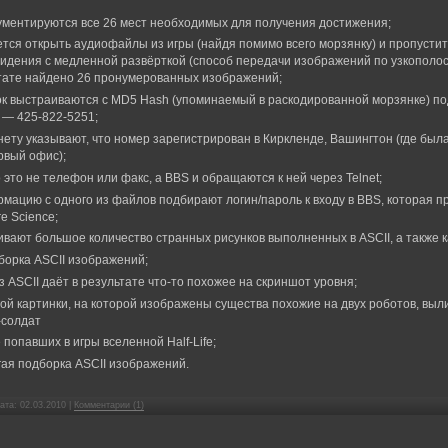
ументируются все 26 мест необходимых для получения достижения;
ется открыть аудиофайлы из игры (найдя помимо всего морзянку) и пропусти
идения с медленной развёрткой (способ передачи изображений по узкополос
ьтате найдено 26 пронумерованных изображений;
к выстраиваются с MD5 Hash (упоминаемый в раскодированной морзянке) п
 — 425-822-5251;
нету указывают, что номер зарегистрирован в Киркленде, Вашингтон (где была
рвый офис);
 это не телефон или факс, а BBS и обращаются к ней через Telnet;
мацию с одного из файлов подбирают логин/пароль к входу в BBS, которая п
e Science;
вают большое количество странных рисунков выполненных в ASCII, а также ка
борка ASCII изображений;
 ASCII даёт в результате что-то похожее на скриншот уровня;
ой картинки, на которой изображены существа похожие на двух роботов, выли
-солдат
е попавших в игры вселенной Half-Life;
гая подборка ASCII изображений.
ата:
02.03.2010
|
Комментарии (1)