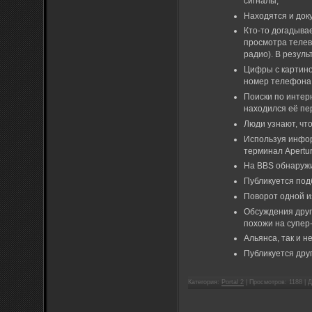
сигналы;
Находятся и док
Кто-то догадыва
просмотра телев
радио). В резул
Цифры с картино
номер телефона
Поиски по интер
находился её пе
Люди узнают, что
Используя инфор
терминал Apertur
На BBS обнаружи
Публикуется под
Поворот одной из
Обсуждения друг
похожи на супер
Альянса, так и н
Публикуется дру
Категория:
Portal 2
| Просмотров: 1188 |
Д