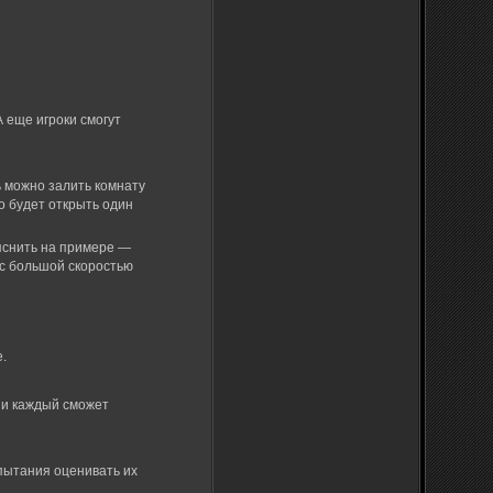
А еще игроки смогут
 можно залить комнату
о будет открыть один
ъяснить на примере —
 с большой скоростью
е.
н и каждый сможет
спытания оценивать их