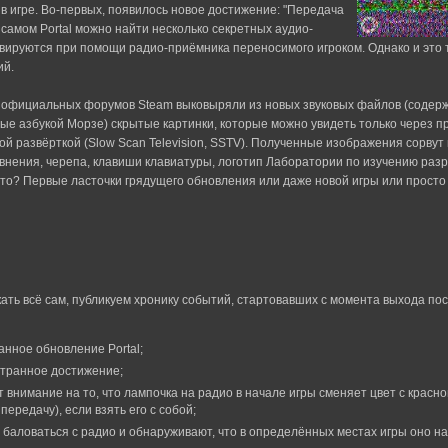
 игре. Во-первых, появилось новое достижение: "Передача
в самом Portal можно найти несколько секретных аудио-
ивируются при помощи радио-приёмника переносимого игроком. Однако и это 
ий.
официальных форумов Steam выковыряли из новых звуковых файлов (содерж
ые азбукой Морзе) скрытые картинки, которые можно увидеть только через п
ой развёрткой (Slow Scan Television, SSTV). Полученные изображения сорв
авнения, черепа, клавиши клавиатуры, логотип Лаборатории по изучению раз
о это? Первые ласточки грядущего обновления или даже новой игры или просто
скать всё сам, публикуем хронику событий, стартовавших с момента выхода по
нное обновление Portal;
странное достижение;
внимание на то, что лампочка на радио в начале игры сменяет цвет с красно
передачу), если взять его с собой;
 баловаться с радио и обнаруживают, что в определённых местах игры оно н